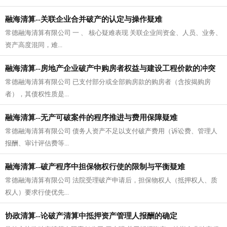
融海清算--关联企业合并破产的认定与操作疑难
常德融海清算有限公司 一 、 核心疑难表现 关联企业间资金、人员、业务、
资产高度混同，难...
融海清算--房地产企业破产中购房者权益与建设工程价款的冲突
常德融海清算有限公司 已支付部分或全部购房款的购房者（含按揭购房
疑难
者），其债权性质是...
融海清算--无产可破案件的程序推进与费用保障疑难
常德融海清算有限公司 债务人资产不足以支付破产费用（诉讼费、管理人
报酬、审计评估费等...
融海清算--破产程序中担保物权行使的限制与平衡疑难
常德融海清算有限公司 法院受理破产申请后，担保物权人（抵押权人、质
权人）要求行使优先...
协政清算--论破产清算中抵押资产管理人报酬的确定