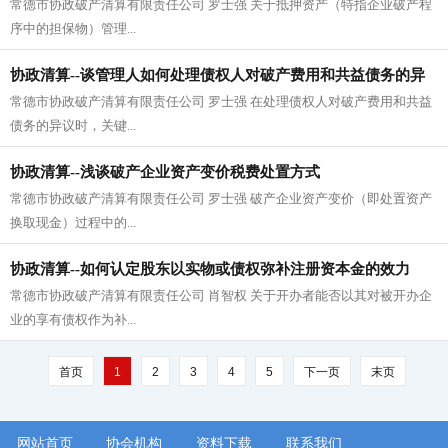
常德市协政破产清算有限责任公司 罗士强 关于抵押资产（特指企业破产程
序中的担保物）管理...
协政清算--谈管理人如何处理债权人对破产费用和共益债务的异
常德市协政破产清算有限责任公司 罗士强 在处理债权人对破产费用和共益
议
债务的异议时，关键...
协政清算--浅谈破产企业资产变价税费处置方式
常德市协政破产清算有限责任公司 罗士强 破产企业资产变价（即处置资产
换取现金）过程中的...
协政清算--如何认定股东以实物或债权弥补注册资本金的效力
常德市协政破产清算有限责任公司 肖智权 关于开办者能否以其对被开办企
业的享有债权作为补...
首页
1
2
3
4
5
下一页
末页
网站首页
协会机构
资料下载
联系我们