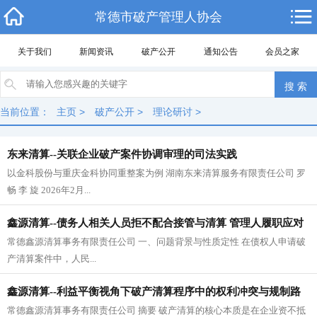
常德市破产管理人协会
关于我们
新闻资讯
破产公开
通知公告
会员之家
当前位置：
主页
>
破产公开
>
理论研讨
>
东来清算--关联企业破产案件协调审理的司法实践
以金科股份与重庆金科协同重整案为例 湖南东来清算服务有限责任公司 罗
畅 李 旋 2026年2月...
鑫源清算--债务人相关人员拒不配合接管与清算 管理人履职应对
常德鑫源清算事务有限责任公司 一、问题背景与性质定性 在债权人申请破
探索
产清算案件中，人民...
鑫源清算--利益平衡视角下破产清算程序中的权利冲突与规制路
常德鑫源清算事务有限责任公司 摘要 破产清算的核心本质是在企业资不抵
径研究