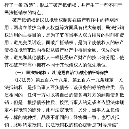
行了一番“改造”，形成了破产抵销权，并产生了一些不同于
民法抵销权的特点。
破产抵销权是民法抵销权制度在破产程序中的特别运
用，两者在维护当事人权益等方面具有很大差别。民法抵销
权适用的主要目的，是为了节省当事人双方结算的时间和费
用，避免交叉诉讼。而破产抵销权，是为了使债权人的破产
债权在抵销范围内得以从破产财产中得到全额、优先的清
偿，避免和其他债权人一样接受破产财产的按比例分配，使
其在破产程序中拥有不同于其他债权人的优先地位。
（一） 民法抵销权：
以“意思自治”为核心的平等保护
《民法典》第五百六十八条、第五百六十九条规定，民
法抵销权，是指当事人互负债务，该债务的标的物种类、品
质相同的，任何一方可以将自己的债务与对方的到期债务抵
销；但是，根据债务性质、按照当事人约定或者依照法律规
定不得抵销的除外，此即法定抵销。另外，当事人互负债
务，标的物种类、品质不相同的，经协商一致，也可以抵
销，此即约定抵销。民法抵销权的核心逻辑是“对等清偿”，