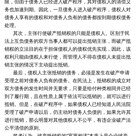
限，但由于债务人已经进入破产程序，其对债权人的清偿义
务也加速到期。因此，一旦债务人进入破产程序，债权人对
债务人享有的债权和对债务人负有的债务都按到期债权债务
处理。
其次，主张行使破产抵销权的只能是债权人。区别于民
法上互负债务的双方当事人都可以提出抵销主张，而破产抵
销权的立法目的在于担保债权人的债权优先实现，因此，该
权利只能由债权人来行使，而管理人不得在债权人未提出抵
销主张的情况下主动提出抵销。
最后，债权人主张抵销的债务，必须是发生在破产申请
受理之前对债务人负有的债务。在民法上，抵销权的成立对
双方债务的发生时间并无要求，只要是给付种类相同并已经
到了履行期，且在性质上属于依法可以抵销的，就可以进行
抵销。但是，在破产程序中，如果债权人已经知道人民法院
受理了破产申请以后，仍主动对债务人负债的，如果允许其
进行抵销，那么明显对其他债权人不公平，有违企业破产法
公平清偿的原则。
笔者认为，破产抵销权的“宽严相济”本质上是企业破产