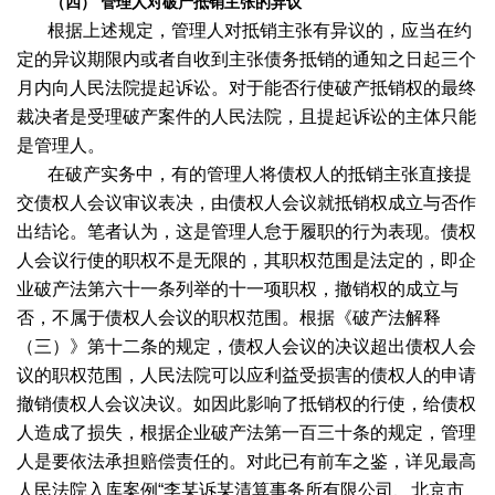
（四） 管理人对破产抵销主张的异议
根据上述规定，管理人对抵销主张有异议的，应当在约
定的异议期限内或者自收到主张债务抵销的通知之日起三个
月内向人民法院提起诉讼。对于能否行使破产抵销权的最终
裁决者是受理破产案件的人民法院，且提起诉讼的主体只能
是管理人。
在破产实务中，有的管理人将债权人的抵销主张直接提
交债权人会议审议表决，由债权人会议就抵销权成立与否作
出结论。笔者认为，这是管理人怠于履职的行为表现。债权
人会议行使的职权不是无限的，其职权范围是法定的，即企
业破产法第六十一条列举的十一项职权，撤销权的成立与
否，不属于债权人会议的职权范围。根据《破产法解释
（三）》第十二条的规定，债权人会议的决议超出债权人会
议的职权范围，人民法院可以应利益受损害的债权人的申请
撤销债权人会议决议。如因此影响了抵销权的行使，给债权
人造成了损失，根据企业破产法第一百三十条的规定，管理
人是要依法承担赔偿责任的。对此已有前车之鉴，详见最高
人民法院入库案例“李某诉某清算事务所有限公司、北京市