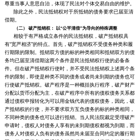
尊重当事人意思自治，体现了民法对个体交易自由的维护。
除此之外，民法抵销权对于所抵销的债务要求已届至清
偿期。
（二） 破产抵销权：
以“公平清偿”为导向的特殊调整
相较于有严格成立条件的民法抵销权，破产抵销权具
有“宽严相济”的特点。首先，破产抵销权不受债务种类和履
行期限的限制。抵销双方债的标的种类相同和抵销双方的债
务均已届至清偿期这两个条件是民法抵销权行使的必备条
件。但在破产抵销权行使时，并不受民法抵销权上述两个条
件的限制，即使是种类不同的债务或者尚未到期的债务也可
行使破产抵销权。破产程序是一种概括执行程序，破产财产
分配以货币分配为主，在破产程序中所有的债权债务关系都
通过债权申报转化为可以用金钱代表的债权债务，因此，破
产抵销权的行使，并不要求双方互负债务的标的种类相同，
不同种类的债务也可以进行抵销。当人民法院裁定受理破产
申请时，债权人对债务人享有的未到期债权都视为到期，而
债务人对债权人负有的债务虽然尚未届至合同约定的履行期