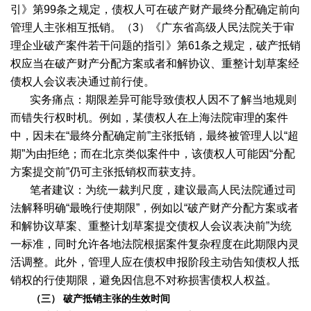
引》第99条之规定，债权人可在破产财产最终分配确定前向
管理人主张相互抵销。（3）《广东省高级人民法院关于审
理企业破产案件若干问题的指引》第61条之规定，破产抵销
权应当在破产财产分配方案或者和解协议、重整计划草案经
债权人会议表决通过前行使。
实务痛点：期限差异可能导致债权人因不了解当地规则
而错失行权时机。例如，某债权人在上海法院审理的案件
中，因未在“最终分配确定前”主张抵销，最终被管理人以“超
期”为由拒绝；而在北京类似案件中，该债权人可能因“分配
方案提交前”仍可主张抵销权而获支持。
笔者建议：为统一裁判尺度，建议最高人民法院通过司
法解释明确“最晚行使期限”，例如以“破产财产分配方案或者
和解协议草案、重整计划草案提交债权人会议表决前”为统
一标准，同时允许各地法院根据案件复杂程度在此期限内灵
活调整。此外，管理人应在债权申报阶段主动告知债权人抵
销权的行使期限，避免因信息不对称损害债权人权益。
（三） 破产抵销主张的生效时间