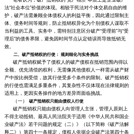
法“社会本位”价值的体现。相较于民法对个体交易自由的维
护，破产法需兼顾全体债权人的利益平衡，因此通过限制主
体、债务时间等规则，防止抵销权异化为个别债权人谋取不
当利益的工具。实务中，需特别注意区分破产“受理前”与“受
理后”的债务界限，避免因时间节点认定错误而导致抵销无
效。
二、破产抵销权的行使：
规则细化与实务挑战
破产抵销权赋予了债权人的破产债权在抵销范围内得以
全额、优先清偿的权利，无需像其他债权人一样需从破产财
产中按比例受偿，故其行使受多个条件的限制。破产抵销权
的行使也需满足多重条件，其复杂性不仅体现在法律规则的
适用上，更因实务操作的地方差异而面临挑战。
（一）
破产抵销权只能由债权人行使
破产抵销权只能由债权人向管理人主张，管理人原则上
不得主动抵销。最高人民法院关于适用《中华人民共和国企
业破产法》若干问题的规定（二）》（以下简称《破产法解
释二》）第四十一条规定，债权人依据企业破产法第四十条