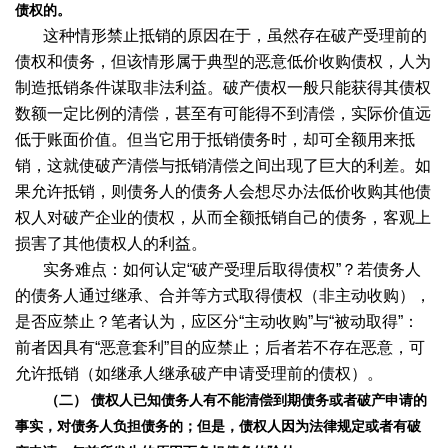
债权的。
这种情形禁止抵销的原因在于，虽然存在破产受理前的
债权和债务，但该情形属于典型的恶意低价收购债权，人为
制造抵销条件谋取非法利益。破产债权一般只能获得其债权
数额一定比例的清偿，甚至有可能得不到清偿，实际价值远
低于账面价值。但当它用于抵销债务时，却可全额用来抵
销，这就使破产清偿与抵销清偿之间出现了巨大的利差。如
果允许抵销，则债务人的债务人会想尽办法低价收购其他债
权人对破产企业的债权，从而全额抵销自己的债务，客观上
损害了其他债权人的利益。
实务难点：如何认定“破产受理后取得债权”？若债务人
的债务人通过继承、合并等方式取得债权（非主动收购），
是否应禁止？笔者认为，应区分“主动收购”与“被动取得”：
前者因具有“恶意套利”目的应禁止；后者若不存在恶意，可
允许抵销（如继承人继承破产申请受理前的债权）。
（二） 债权人已知债务人有不能清偿到期债务或者破产申请的
事实，对债务人负担债务的；但是，债权人因为法律规定或者有破