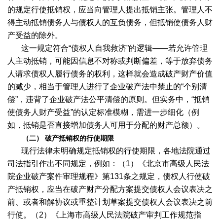
的规定行使抵销权，应当向管理人提出抵销主张。管理人不
得主动抵销债务人与债权人的互负债务，但抵销使债务人财
产受益的除外。
这一规定符合“债权人自我救济”的逻辑——若允许管理
人主动抵销，可能因信息不对称或判断偏差，等于放弃债务
人请求债权人履行债务的权利，这样就会造成破产财产价值
的减少，相当于管理人进行了企业破产法中禁止的“个别清
偿”，违背了企业破产法公平清偿的原则。但实务中，“抵销
使债务人财产受益”的认定标准模糊，需进一步细化（例
如，抵销是否直接增加债务人可用于分配的财产总额）。
（二） 破产抵销权的行使期限
现行法律未明确规定抵销权的行使期限，各地法院通过
司法指引作出不同规定，例如：（1）《北京市高级人民法
院企业破产案件审理规程》第131条之规定，债权人行使破
产抵销权，应当在破产财产分配方案提交债权人会议表决之
前、或者和解协议或重整计划草案提交债权人会议表决之前
行使。（2）《上海市高级人民法院破产审判工作规范指