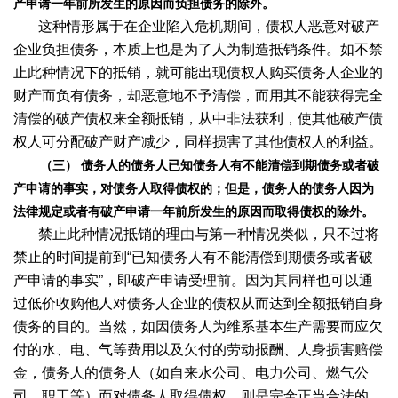
产申请一年前所发生的原因而负担债务的除外。
这种情形属于在企业陷入危机期间，债权人恶意对破产
企业负担债务，本质上也是为了人为制造抵销条件。如不禁
止此种情况下的抵销，就可能出现债权人购买债务人企业的
财产而负有债务，却恶意地不予清偿，而用其不能获得完全
清偿的破产债权来全额抵销，从中非法获利，使其他破产债
权人可分配破产财产减少，同样损害了其他债权人的利益。
（三） 债务人的债务人已知债务人有不能清偿到期债务或者破
产申请的事实，对债务人取得债权的；但是，债务人的债务人因为
法律规定或者有破产申请一年前所发生的原因而取得债权的除外。
禁止此种情况抵销的理由与第一种情况类似，只不过将
禁止的时间提前到“已知债务人有不能清偿到期债务或者破
产申请的事实”，即破产申请受理前。因为其同样也可以通
过低价收购他人对债务人企业的债权从而达到全额抵销自身
债务的目的。当然，如因债务人为维系基本生产需要而应欠
付的水、电、气等费用以及欠付的劳动报酬、人身损害赔偿
金，债务人的债务人（如自来水公司、电力公司、燃气公
司、职工等）而对债务人取得债权，则是完全正当合法的，