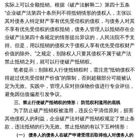
实际上可以全额抵销。根据《破产法解释二》第四十五条
“企业破产法第四十条所列不得抵销情形的债权人，主张以
其对债务人特定财产享有优先受偿权的债权，与债务人对其
不享有优先受偿权的债权抵销，债务人管理人以抵销存在企
业破产法第四十条规定的情形提出异议的，人民法院不予支
持。但是，用以抵销的债权大于债权人享有优先受偿权财产
价值的除外。”之规定，别除权人只要其债权不属于破产法
禁止抵销之列，就可以行使破产抵销权。
笔者提示：别除权人行使抵销权时，需注意“抵销债权不
得超过优先受偿财产价值”的限制，否则超额部分可能被认
定为无效。实践中，管理人应对担保物价值进行专业评估，
避免因估值偏差引发争议。
三、禁止行使破产抵销权的情形：
防范权利滥用的底线
为了防止破产抵销权被滥用，违反公平清偿原则，损害
其他债权人的利益，企业破产法对破产抵销权规定了禁止条
款，违法抵销的行为无效。禁止抵销的有以下五种情形：
（一） 债务人的债务人在破产申请受理后取得他人对债务人的