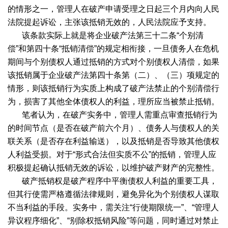
的情形之一，管理人在破产申请受理之日起三个月内向人民
法院提起诉讼，主张该抵销无效的，人民法院应予支持。
该条款实际上就是将企业破产法第三十二条“个别清
偿”和第四十条“抵销清偿”的规定相衔接，一旦债务人在危机
期间与个别债权人通过抵销的方式对个别债权人清偿，如果
该抵销属于企业破产法第四十条第（二）、（三）项规定的
情形，则该抵销行为实质上构成了破产法禁止的个别清偿行
为，损害了其他全体债权人的利益，理所应当被禁止抵销。
笔者认为，在破产实务中，管理人需重点审查抵销行为
的时间节点（是否在破产前六个月）、债务人与债权人的关
联关系（是否存在利益输送），以及抵销是否导致其他债权
人利益受损。对于“形式合法但实质不公”的抵销，管理人应
积极提起确认抵销无效的诉讼，以维护破产财产的完整性。
破产抵销权是破产程序中平衡债权人利益的重要工具，
但其行使需严格遵循法律规则，避免异化为个别债权人谋取
不当利益的手段。实务中，需关注“行使期限统一”、“管理人
异议程序细化”、“别除权抵销风险”等问题，同时通过对禁止