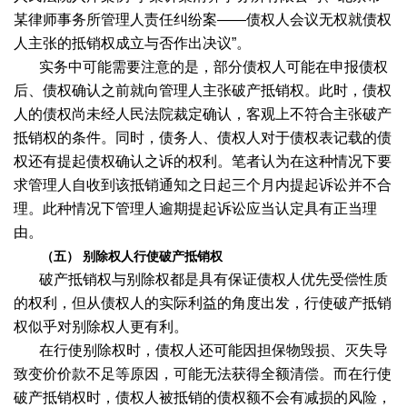
某律师事务所管理人责任纠纷案——债权人会议无权就债权
人主张的抵销权成立与否作出决议”。
实务中可能需要注意的是，部分债权人可能在申报债权
后、债权确认之前就向管理人主张破产抵销权。此时，债权
人的债权尚未经人民法院裁定确认，客观上不符合主张破产
抵销权的条件。同时，债务人、债权人对于债权表记载的债
权还有提起债权确认之诉的权利。笔者认为在这种情况下要
求管理人自收到该抵销通知之日起三个月内提起诉讼并不合
理。此种情况下管理人逾期提起诉讼应当认定具有正当理
由。
（五） 别除权人行使破产抵销权
破产抵销权与别除权都是具有保证债权人优先受偿性质
的权利，但从债权人的实际利益的角度出发，行使破产抵销
权似乎对别除权人更有利。
在行使别除权时，债权人还可能因担保物毁损、灭失导
致变价价款不足等原因，可能无法获得全额清偿。而在行使
破产抵销权时，债权人被抵销的债权额不会有减损的风险，