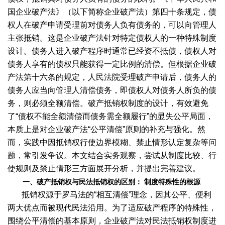
国企业破产法》（以下简称企业破产法）第四十条规定，债
权人在破产申请受理前对债务人负有债务的，可以向管理人
主张抵销。这是企业破产法针对特定债权人的一种特殊制度
设计。债务人进入破产程序时通常已经资不抵债，债权人对
债务人享有的债权只能获得一定比例的清偿。但根据企业破
产法第十六条的规定，人民法院受理破产申请后，债务人的
债务人应当向管理人清偿债务，即债权人对债务人所负的债
务，则必须全额清偿。破产抵销权制度的设计，有效避免
了“债权不能全额清偿而债务需全额履行”的显失公平局面，
本质上是对企业破产法“公平清偿”原则的补充与强化。然
而，实践中因抵销权行使边界模糊、禁止情形认定复杂等问
题，常引发争议。本文结合实务观察，尝试从制度比较、行
使规则及禁止情形三方面展开分析，并提出完善建议。
一、破产抵销权与民法抵销权的区别：
制度特殊性的根源
抵销权源于罗马法的“相互清偿”理念，因其公平、便利
两大优点而被现代民法沿用。为了适应破产程序的特殊性，
围绕公平清偿的基本原则，企业破产法对民法抵销权制度进